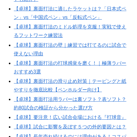
【卓球】裏面打法に適したラケットは？「日本式ペ
ン」vs「中国式ペン」vs「反転式ペン」
【卓球】裏面打法のミドル処理を克服！実戦で使え
るフットワーク練習法
【卓球】裏面打法の壁｜練習では打てるのに試合で
使えない理由
【卓球】裏面打法の打球感覚を磨く！｜極薄ラバー
おすすめ3選
【卓球】裏面打法の滑り止め対策｜テーピングと紙
やすりを徹底比較【ペンホルダー向け】
【卓球】裏面打法用ラバーは裏ソフト？表ソフト？
約80試合の検証から分かった選び方
【卓球】要注意！広い試合会場における『打球音』
【卓球】試合に影響を及ぼす５つの外的要因とは？
【卓球】長年売れ続けるのには理由がある！コスパ