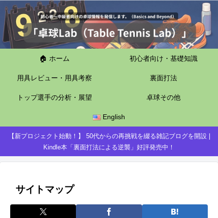
🏠 ホーム
初心者向け・基礎知識
用具レビュー・用具考察
裏面打法
トップ選手の分析・展望
卓球その他
English
【新プロジェクト始動！】 50代からの再挑戦を綴る雑記ブログを開設 |
Kindle本「裏面打法による逆襲」好評発売中！
サイトマップ