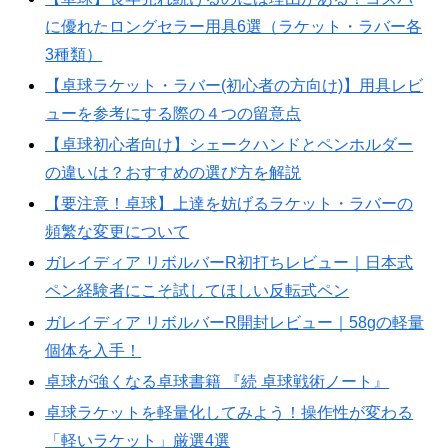
に優れたロングセラー用具6選（ラケット・ラバー各
3種類）
【卓球ラケット・ラバー(初心者の方向け)】用具レビ
ューを参考にする際の４つの留意点
【卓球初心者向け】シェークハンドとペンホルダー
の違いは？おすすめの選び方を解説
【要注意！卓球】上達を妨げるラケット・ラバーの
頻繁な変更について
ガレイディア リボルバーR初打ちレビュー｜日本式
ペン経験者にこそ試してほしい反転式ペン
ガレイディア リボルバーR開封レビュー｜58gの軽量
個体を入手！
卓球が強くなる卓球書籍 『続 卓球戦術ノート』
卓球ラケットを軽量化してみよう！操作性が変わる
「軽いラケット」厳選4選