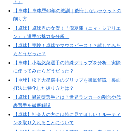
ト』
【卓球】卓球歴40年の教訓｜後悔しないラケットの
削り方
【卓球】卓球界の女傑！「倪夏蓮（ニィ・シアリエ
ン）」選手の魅力を分析！
【卓球】実験！卓球でマウスピース！？試してみた
らどうだった？
【卓球】小塩悠菜選手の特殊グリップを分析！実際
に使ってみたらどうだった？
【卓球】松下大星選手のグリップを徹底解説｜裏面
打法に特化した握り方とは？
【卓球】異質型選手とは？世界ランカーの割合や代
表選手を徹底解説
【卓球】社会人の方には特に見てほしい！ルーティ
ンを取り入れることについて