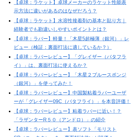
【卓球：ラケット】卓球メーカーのラケット性能表
示方法に違いがあるのはなぜだろう？
【卓球：ラケット】水溶性接着剤の基本と貼り方｜
経験者でも勘違いしやすいポイントとは？
【卓球：ラバー】軽量！「木星5超極薄（銀河）」レ
ビュー（検証：裏面打法に適しているか？）
【卓球：ラバーレビュー】「グレイザー（バタフラ
イ）」は、裏面打法に使えるか？
【卓球：ラバーレビュー】「木星２ブルースポンジ
（銀河）」を使ってみた！
【卓球：ラバーレビュー】中国製粘着ラバーユーザ
ーが「グレイザー09C（バタフライ）」を本音評価！
【卓球：ラバーレビュー】粘着ラバーに近い！？
「ラザンターR５０（アンドロ）」の紹介
【卓球：ラバーレビュー】表ソフト「モリスト