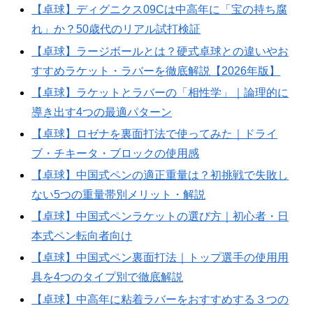
【卓球】ディグニクス09Cは中高年に「宝の持ち腐
れ」か？50歳代のリアル試打検証
【卓球】ラージボールとは？硬式卓球との違いやお
すすめラケット・ラバーを徹底解説【2026年版】
【卓球】ラケットとラバーの「相性学」｜論理的に
導き出す4つの最適パターン
【卓球】ロゼナを裏面打法で使ってみた｜ドライ
ブ・チキータ・ブロックの使用感
【卓球】中国式ペンの適正重量は？初挑戦で失敗し
ない5つの重量帯別メリット・解説
【卓球】中国式ペンラケットの選び方｜初心者・日
本式ペン転向者向け
【卓球】中国式ペン裏面打法｜トップ選手の使用用
具を4つのタイプ別で徹底解説
【卓球】中高年に粘着ラバーをおすすめする３つの