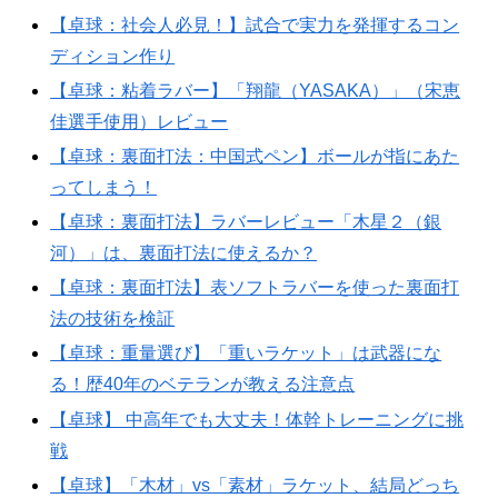
【卓球：社会人必見！】試合で実力を発揮するコン
ディション作り
【卓球：粘着ラバー】「翔龍（YASAKA）」（宋恵
佳選手使用）レビュー
【卓球：裏面打法：中国式ペン】ボールが指にあた
ってしまう！
【卓球：裏面打法】ラバーレビュー「木星２（銀
河）」は、裏面打法に使えるか？
【卓球：裏面打法】表ソフトラバーを使った裏面打
法の技術を検証
【卓球：重量選び】「重いラケット」は武器にな
る！歴40年のベテランが教える注意点
【卓球】 中高年でも大丈夫！体幹トレーニングに挑
戦
【卓球】「木材」vs「素材」ラケット、結局どっち