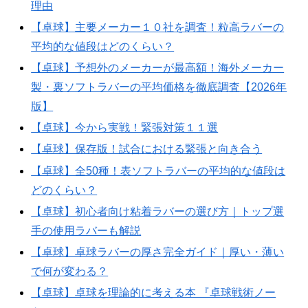
理由
【卓球】主要メーカー１０社を調査！粒高ラバーの
平均的な値段はどのくらい？
【卓球】予想外のメーカーが最高額！海外メーカー
製・裏ソフトラバーの平均価格を徹底調査【2026年
版】
【卓球】今から実戦！緊張対策１１選
【卓球】保存版！試合における緊張と向き合う
【卓球】全50種！表ソフトラバーの平均的な値段は
どのくらい？
【卓球】初心者向け粘着ラバーの選び方｜トップ選
手の使用ラバーも解説
【卓球】卓球ラバーの厚さ完全ガイド｜厚い・薄い
で何が変わる？
【卓球】卓球を理論的に考える本 『卓球戦術ノー