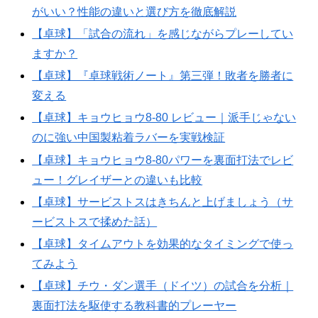
がいい？性能の違いと選び方を徹底解説
【卓球】「試合の流れ」を感じながらプレーしてい
ますか？
【卓球】『卓球戦術ノート』第三弾！敗者を勝者に
変える
【卓球】キョウヒョウ8-80 レビュー｜派手じゃない
のに強い中国製粘着ラバーを実戦検証
【卓球】キョウヒョウ8-80パワーを裏面打法でレビ
ュー！グレイザーとの違いも比較
【卓球】サービストスはきちんと上げましょう（サ
ービストスで揉めた話）
【卓球】タイムアウトを効果的なタイミングで使っ
てみよう
【卓球】チウ・ダン選手（ドイツ）の試合を分析｜
裏面打法を駆使する教科書的プレーヤー