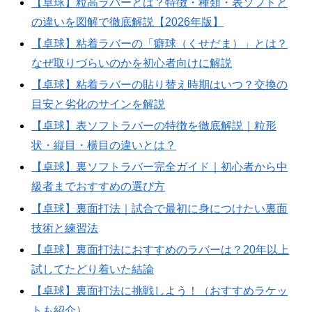
【卓球】粒高ラバーとは？特徴・種類・表ソフトと
の違いを図解で徹底解説【2026年版】
【卓球】粘着ラバーの「癖球（くせだま）」とは？
なぜ取りづらいのかを初心者向けに解説
【卓球】粘着ラバーの貼り替え時期はいつ？交換の
目安と劣化のサインを解説
【卓球】表ソフトラバーの特徴を徹底解説｜粒形
状・縦目・横目の違いとは？
【卓球】裏ソフトラバー完全ガイド｜初心者から中
級者までおすすめの選び方
【卓球】裏面打法｜試合で最初に身につけたい裏面
技術と練習法
【卓球】裏面打法におすすめのラバーは？20年以上
試してたどり着いた結論
【卓球】裏面打法に挑戦しよう！（おすすめラケッ
トも紹介）