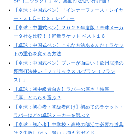
SP（ニッタク）」を、裏面打法使いが評価！
【卓球：中国式ペン】「インナーフォース・レイヤ
ー・ＺＬC－ＣＳ」レビュー
【卓球：中国式ペン】２０２６年度版！卓球メーカ
ー９社を比較！！軽量ラケット ベスト１６！
【卓球：中国式ペン】こんな方法あるんだ！ラケッ
トの重心を変える方法
【卓球：中国式ペン】プレーが面白い！欧州屈指の
裏面打法使い「フェリックス ルブラン（フラン
ス）」
【卓球：初中級者向き】ラバーの厚さ「特厚」
「厚」どちらを選ぶ？
【卓球：初心者・初級者向け】初めてのラケット・
ラバーはどの卓球メーカーを選ぶ？
【卓球：初心者】中学校・高校の部活で必要な道具
は？失敗しない「賢い」揃え方ガイド