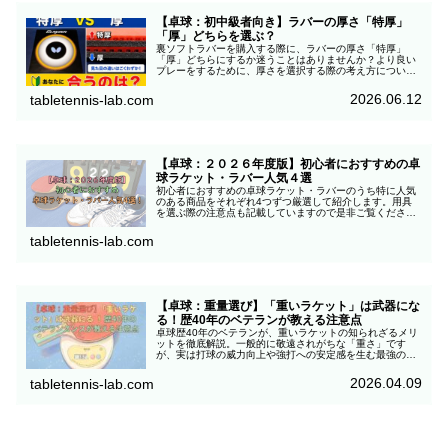
【卓球：初中級者向き】ラバーの厚さ「特厚」
「厚」どちらを選ぶ？
裏ソフトラバーを購入する際に、ラバーの厚さ「特厚」
「厚」どちらにするか迷うことはありませんか？より良い
プレーをするために、厚さを選択する際の考え方について
まとめてみましたので興味のある方は是非ご覧ください！
2026.06.12
tabletennis-lab.com
【卓球：２０２６年度版】初心者におすすめの卓
球ラケット・ラバー人気４選
初心者におすすめの卓球ラケット・ラバーのうち特に人気
のある商品をそれぞれ4つずつ厳選して紹介します。用具
を選ぶ際の注意点も記載していますので是非ご覧くださ
い。
tabletennis-lab.com
【卓球：重量選び】「重いラケット」は武器にな
る！歴40年のベテランが教える注意点
卓球歴40年のベテランが、重いラケットの知られざるメリ
ットを徹底解説。一般的に敬遠されがちな「重さ」です
が、実は打球の威力向上や強打への安定感を生む最強の武
器になります。重いラバーが主流の2026年最新トレンドを
踏まえ、後悔しない重量選びの基準をお伝えします。
2026.04.09
tabletennis-lab.com