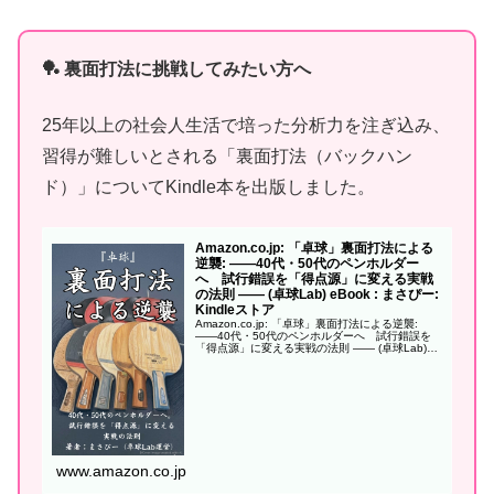
🏓 裏面打法に挑戦してみたい方へ
25年以上の社会人生活で培った分析力を注ぎ込み、
習得が難しいとされる「裏面打法（バックハン
ド）」についてKindle本を出版しました。
Amazon.co.jp: 「卓球」裏面打法による
逆襲: ——40代・50代のペンホルダー
へ 試行錯誤を「得点源」に変える実戦
の法則 —— (卓球Lab) eBook : まさぴー:
Kindleストア
Amazon.co.jp: 「卓球」裏面打法による逆襲:
——40代・50代のペンホルダーへ 試行錯誤を
「得点源」に変える実戦の法則 —— (卓球Lab)
eBook : まさぴー: Kindleストア
www.amazon.co.jp