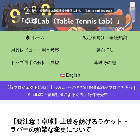
🏠 ホーム
初心者向け・基礎知識
用具レビュー・用具考察
裏面打法
トップ選手の分析・展望
卓球その他
English
【新プロジェクト始動！】 50代からの再挑戦を綴る雑記ブログを開設 |
Kindle本「裏面打法による逆襲」好評発売中！
【要注意！卓球】上達を妨げるラケット・
ラバーの頻繁な変更について