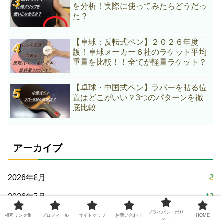
を分析！実際に使ってみたらどうだっ
た？
【卓球：反転式ペン】２０２６年度
版！卓球メーカー６社のラケット平均
重量を比較！！全てが軽量ラケット？
【卓球・中国式ペン】ラバーを貼る位
置はどこがいい？3つのパターンを徹
底比較
アーカイブ
2
2026年8月
12
2026年7月
プライバシーポリ
13
2026年6月
相互リンク集
プロフィール
サイトマップ
お問い合わせ
HOME
シー