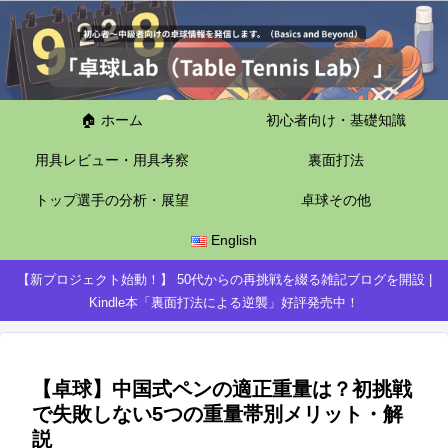
🏠 ホーム
初心者向け・基礎知識
用具レビュー・用具考察
裏面打法
トップ選手の分析・展望
卓球その他
English
【新プロジェクト始動！】 50代からの再挑戦を綴る雑記ブログを開設 |
Kindle本「裏面打法による逆襲」好評発売中！
【卓球】中国式ペンの適正重量は？初挑戦
で失敗しない5つの重量帯別メリット・解
説