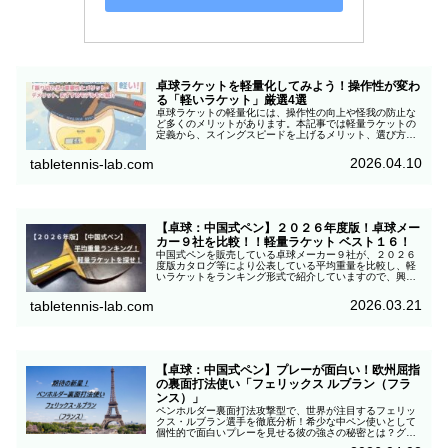
卓球ラケットを軽量化してみよう！操作性が変わ
る「軽いラケット」厳選4選
卓球ラケットの軽量化には、操作性の向上や怪我の防止な
ど多くのメリットがあります。本記事では軽量ラケットの
定義から、スイングスピードを上げるメリット、選び方の
コツ、おすすめの厳選4選を解説。今のプレーに悩みがあ
る初心者・中級者の方は必見です！
2026.04.10
tabletennis-lab.com
【卓球：中国式ペン】２０２６年度版！卓球メー
カー９社を比較！！軽量ラケット ベスト１６！
中国式ペンを販売している卓球メーカー９社が、２０２６
度版カタログ等により公表している平均重量を比較し、軽
いラケットをランキング形式で紹介していますので、興味
のある方は参考までにご覧ください。
2026.03.21
tabletennis-lab.com
【卓球：中国式ペン】プレーが面白い！欧州屈指
の裏面打法使い「フェリックス ルブラン（フラ
ンス）」
ペンホルダー裏面打法攻撃型で、世界が注目するフェリッ
クス・ルブラン選手を徹底分析！希少な中ペン使いとして
個性的で面白いプレーを見せる彼の強さの秘密とは？グリ
ップのこだわりや超高速ピッチの戦術など、同じ裏面打法