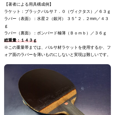
【著者による用具構成例】
ラケット：ブラックバルサ７．０（ヴィクタス）／６３ｇ
ラバー（表面）：水星２（銀河） ３５° ２．２mm／４３
ｇ
ラバー（裏面）：ボンバード極薄（Ｂｏｍｂ）／３６ｇ
総重量：１４３ｇ
※この重量帯までは、バルサ材ラケットを使用するか、フ
ォア面のラバーを薄いものにしないと実現は難しいです。