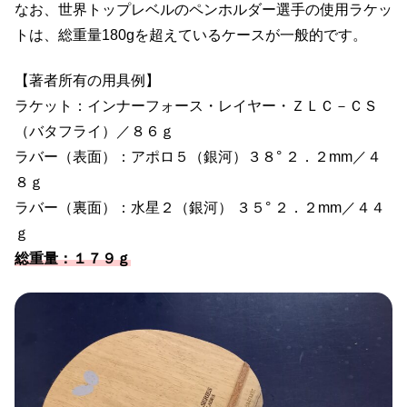
なお、世界トップレベルのペンホルダー選手の使用ラケッ
トは、総重量180gを超えているケースが一般的です。
【著者所有の用具例】
ラケット：インナーフォース・レイヤー・ＺＬＣ－ＣＳ
（バタフライ）／８６ｇ
ラバー（表面）：アポロ５（銀河）３８° ２．２mm／４
８ｇ
ラバー（裏面）：水星２（銀河） ３５° ２．２mm／４４
ｇ
総重量：１７９ｇ