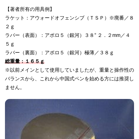
【著者所有の用具例】
ラケット：アウォードオフェンシブ（ＴＳＰ）※廃番／８
２ｇ
ラバー（表面）：アポロ５（銀河）３８° ２．２mm／４
５ｇ
ラバー（裏面）：アポロ５（銀河）極薄／３８ｇ
総重量：１６５ｇ
※以前メインとして使用していましたが、重量と操作性の
バランスから、これから中国式ペンを始める方には推奨し
ません。