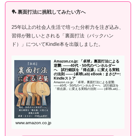
🏓 裏面打法に挑戦してみたい方へ
25年以上の社会人生活で培った分析力を注ぎ込み、
習得が難しいとされる「裏面打法（バックハン
ド）」についてKindle本を出版しました。
Amazon.co.jp: 「卓球」裏面打法による
逆襲: ——40代・50代のペンホルダー
へ 試行錯誤を「得点源」に変える実戦
の法則 —— (卓球Lab) eBook : まさぴー:
Kindleストア
Amazon.co.jp: 「卓球」裏面打法による逆襲:
——40代・50代のペンホルダーへ 試行錯誤を
「得点源」に変える実戦の法則 —— (卓球Lab)
eBook : まさぴー: Kindleストア
www.amazon.co.jp