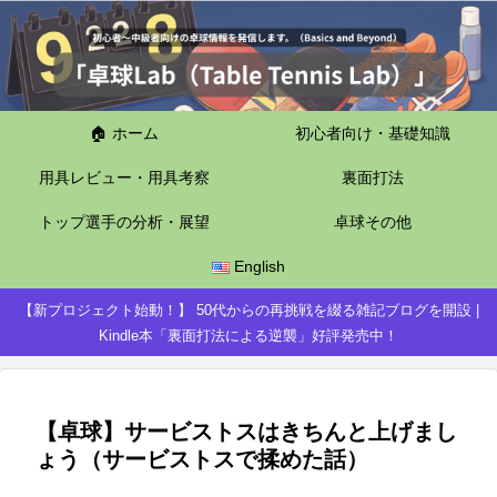
🏠 ホーム
初心者向け・基礎知識
用具レビュー・用具考察
裏面打法
トップ選手の分析・展望
卓球その他
English
【新プロジェクト始動！】 50代からの再挑戦を綴る雑記ブログを開設 |
Kindle本「裏面打法による逆襲」好評発売中！
【卓球】サービストスはきちんと上げまし
ょう（サービストスで揉めた話）