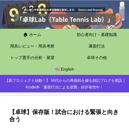
🏠 ホーム
初心者向け・基礎知識
用具レビュー・用具考察
裏面打法
トップ選手の分析・展望
卓球その他
English
【新プロジェクト始動！】 50代からの再挑戦を綴る雑記ブログを開設 |
Kindle本「裏面打法による逆襲」好評発売中！
【卓球】保存版！試合における緊張と向き
合う