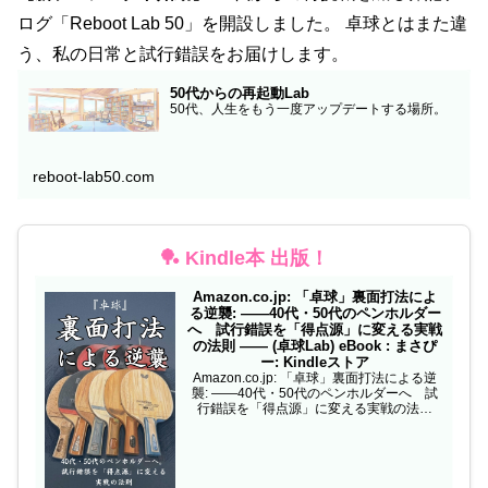
ログ「Reboot Lab 50」を開設しました。 卓球とはまた違
う、私の日常と試行錯誤をお届けします。
50代からの再起動Lab
50代、人生をもう一度アップデートする場所。
reboot-lab50.com
🏓 Kindle本 出版！
Amazon.co.jp: 「卓球」裏面打法によ
る逆襲: ——40代・50代のペンホルダー
へ 試行錯誤を「得点源」に変える実戦
の法則 —— (卓球Lab) eBook : まさぴ
ー: Kindleストア
Amazon.co.jp: 「卓球」裏面打法による逆
襲: ——40代・50代のペンホルダーへ 試
行錯誤を「得点源」に変える実戦の法則
—— (卓球Lab) eBook : まさぴー: Kindleス
トア