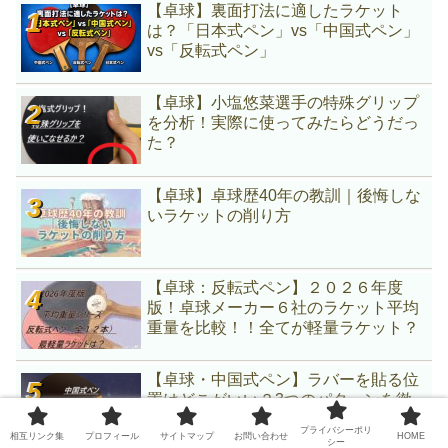
【卓球】裏面打法に適したラケット
は？「日本式ペン」vs「中国式ペン」
vs「反転式ペン」
【卓球】小塩悠菜選手の特殊グリップ
を分析！実際に使ってみたらどうだっ
た？
【卓球】卓球歴40年の教訓｜後悔しな
いラケットの削り方
【卓球：反転式ペン】２０２６年度
版！卓球メーカー６社のラケット平均
重量を比較！！全てが軽量ラケット？
【卓球・中国式ペン】ラバーを貼る位
置はどこがいい？3つのパターンを徹
底比較
プライバシーポリ
相互リンク集
プロフィール
サイトマップ
お問い合わせ
HOME
シー