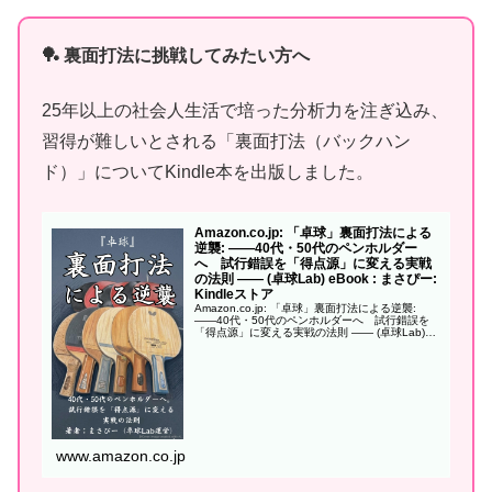
🏓 裏面打法に挑戦してみたい方へ
25年以上の社会人生活で培った分析力を注ぎ込み、
習得が難しいとされる「裏面打法（バックハン
ド）」についてKindle本を出版しました。
Amazon.co.jp: 「卓球」裏面打法による
逆襲: ——40代・50代のペンホルダー
へ 試行錯誤を「得点源」に変える実戦
の法則 —— (卓球Lab) eBook : まさぴー:
Kindleストア
Amazon.co.jp: 「卓球」裏面打法による逆襲:
——40代・50代のペンホルダーへ 試行錯誤を
「得点源」に変える実戦の法則 —— (卓球Lab)
eBook : まさぴー: Kindleストア
www.amazon.co.jp