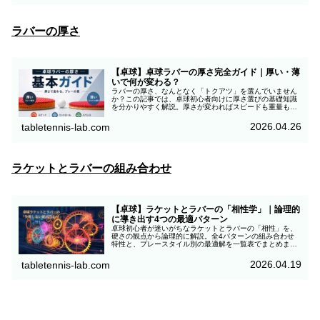
ラバーの厚さ
【卓球】卓球ラバーの厚さ完全ガイド｜厚い・薄
いで何が変わる？
ラバーの厚さ、なんとなく「トクアツ」を選んでいません
か？この記事では、卓球初心者向けに厚さ選びの基礎知識
を分かりやすく解説。厚さが変わればスピードも重量も劇
的に変わります。最新ラバーの傾向も踏まえ、あなたの技
術を最大限に引き出す「最適な厚さ」の基準をお伝えしま
2026.04.26
tabletennis-lab.com
す。
ラケットとラバーの組み合わせ
【卓球】ラケットとラバーの「相性学」｜論理的
に導き出す4つの最適パターン
卓球初心者が迷いがちなラケットとラバーの「相性」を、
硬さの観点から論理的に解説。全4パターンの組み合わせ
特性と、プレースタイル別の最適解を一覧表でまとめまし
た。用具選びの失敗を防ぎ、上達を加速させるための基礎
知識を歴40年の知見を交えてお届けします。
2026.04.19
tabletennis-lab.com