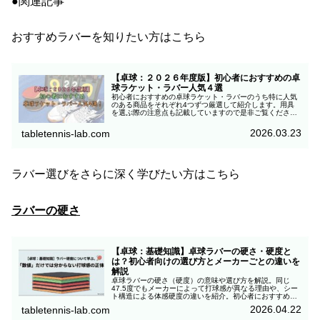
●関連記事
おすすめラバーを知りたい方はこちら
【卓球：２０２６年度版】初心者におすすめの卓
球ラケット・ラバー人気４選
初心者におすすめの卓球ラケット・ラバーのうち特に人気
のある商品をそれぞれ4つずつ厳選して紹介します。用具
を選ぶ際の注意点も記載していますので是非ご覧くださ
い。
2026.03.23
tabletennis-lab.com
ラバー選びをさらに深く学びたい方はこちら
ラバーの硬さ
【卓球：基礎知識】卓球ラバーの硬さ・硬度と
は？初心者向けの選び方とメーカーごとの違いを
解説
卓球ラバーの硬さ（硬度）の意味や選び方を解説。同じ
47.5度でもメーカーによって打球感が異なる理由や、シー
ト構造による体感硬度の違いを紹介。初心者におすすめの
硬さの目安も分かりやすく解説します。
2026.04.22
tabletennis-lab.com