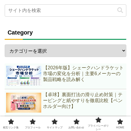
Category
【2026年版】シェークハンドラケット
市場の変化を分析｜主要6メーカーの
製品戦略を読み解く
【卓球】裏面打法の滑り止め対策｜テ
ーピングと紙やすりを徹底比較【ペン
ホルダー向け】
【2026年版】重い中国式ペンラケット
プライバシーポリ
ランキング｜重量級23本を調査
相互リンク集
プロフィール
サイトマップ
お問い合わせ
HOME
シー