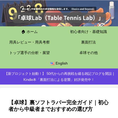
🏠 ホーム
初心者向け・基礎知識
用具レビュー・用具考察
裏面打法
トップ選手の分析・展望
卓球その他
English
【新プロジェクト始動！】 50代からの再挑戦を綴る雑記ブログを開設 |
Kindle本「裏面打法による逆襲」好評発売中！
【卓球】裏ソフトラバー完全ガイド｜初心
者から中級者までおすすめの選び方