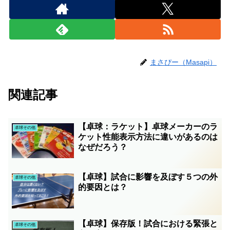
まさぴー（Masapi）
関連記事
【卓球：ラケット】卓球メーカーのラ
卓球その他
ケット性能表示方法に違いがあるのは
なぜだろう？
【卓球】試合に影響を及ぼす５つの外
卓球その他
的要因とは？
【卓球】保存版！試合における緊張と
卓球その他