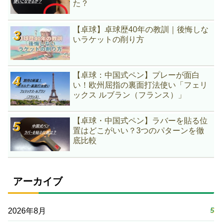
た？
【卓球】卓球歴40年の教訓｜後悔しな
いラケットの削り方
【卓球：中国式ペン】プレーが面白
い！欧州屈指の裏面打法使い「フェリ
ックス ルブラン（フランス）」
【卓球・中国式ペン】ラバーを貼る位
置はどこがいい？3つのパターンを徹
底比較
アーカイブ
5
2026年8月