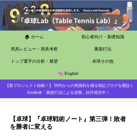
🏠 ホーム
初心者向け・基礎知識
用具レビュー・用具考察
裏面打法
トップ選手の分析・展望
卓球その他
English
【新プロジェクト始動！】 50代からの再挑戦を綴る雑記ブログを開設 |
Kindle本「裏面打法による逆襲」好評発売中！
【卓球】『卓球戦術ノート』第三弾！敗者
を勝者に変える