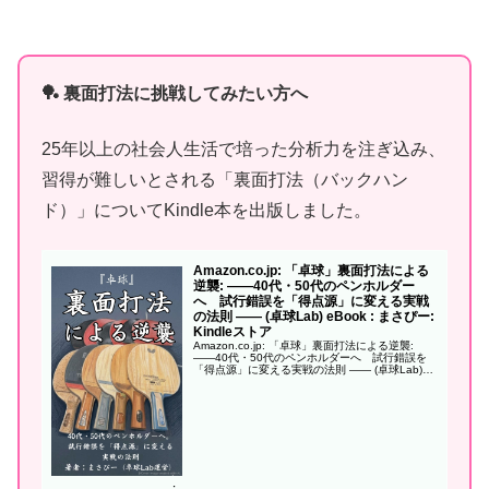
🏓 裏面打法に挑戦してみたい方へ
25年以上の社会人生活で培った分析力を注ぎ込み、
習得が難しいとされる「裏面打法（バックハン
ド）」についてKindle本を出版しました。
Amazon.co.jp: 「卓球」裏面打法による
逆襲: ——40代・50代のペンホルダー
へ 試行錯誤を「得点源」に変える実戦
の法則 —— (卓球Lab) eBook : まさぴー:
Kindleストア
Amazon.co.jp: 「卓球」裏面打法による逆襲:
——40代・50代のペンホルダーへ 試行錯誤を
「得点源」に変える実戦の法則 —— (卓球Lab)
eBook : まさぴー: Kindleストア