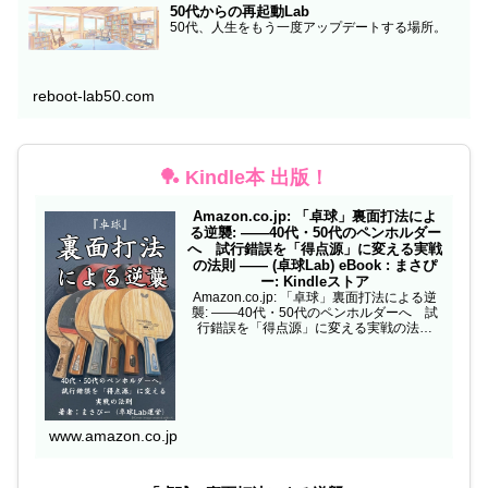
50代からの再起動Lab
50代、人生をもう一度アップデートする場所。
reboot-lab50.com
🏓 Kindle本 出版！
Amazon.co.jp: 「卓球」裏面打法によ
る逆襲: ——40代・50代のペンホルダー
へ 試行錯誤を「得点源」に変える実戦
の法則 —— (卓球Lab) eBook : まさぴ
ー: Kindleストア
Amazon.co.jp: 「卓球」裏面打法による逆
襲: ——40代・50代のペンホルダーへ 試
行錯誤を「得点源」に変える実戦の法則
—— (卓球Lab) eBook : まさぴー: Kindleス
トア
www.amazon.co.jp