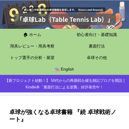
🏠 ホーム
初心者向け・基礎知識
用具レビュー・用具考察
裏面打法
トップ選手の分析・展望
卓球その他
English
【新プロジェクト始動！】 50代からの再挑戦を綴る雑記ブログを開設 |
Kindle本「裏面打法による逆襲」好評発売中！
卓球が強くなる卓球書籍 『続 卓球戦術ノ
ート』