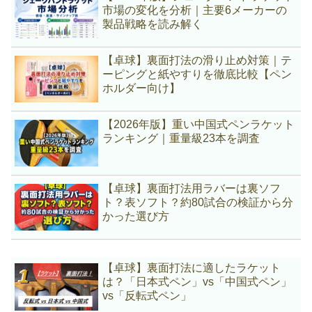
市場の変化を分析｜主要6メーカーの
製品戦略を読み解く
【卓球】裏面打法の滑り止め対策｜テ
ーピングと紙やすりを徹底比較【ペン
ホルダー向け】
【2026年版】重い中国式ペンラケット
ランキング｜重量級23本を調査
【卓球】裏面打法用ラバーは裏ソフ
ト？表ソフト？約80試合の検証から分
かった選び方
【卓球】裏面打法に適したラケット
は？「日本式ペン」vs「中国式ペン」
vs「反転式ペン」