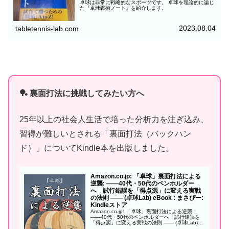
卓球は非常に戦略的なスポーツです。 卓球を理論的に論じ
た『卓球戦術ノート』を紹介します。
2023.08.04
tabletennis-lab.com
🏓 裏面打法に挑戦してみたい方へ
25年以上の社会人生活で培った分析力を注ぎ込み、
習得が難しいとされる「裏面打法（バックハン
ド）」についてKindle本を出版しました。
Amazon.co.jp: 「卓球」裏面打法による
逆襲: ——40代・50代のペンホルダー
へ 試行錯誤を「得点源」に変える実戦
の法則 —— (卓球Lab) eBook : まさぴー:
Kindleストア
Amazon.co.jp: 「卓球」裏面打法による逆襲:
——40代・50代のペンホルダーへ 試行錯誤を
「得点源」に変える実戦の法則 —— (卓球Lab)
eBook : まさぴー: Kindleストア